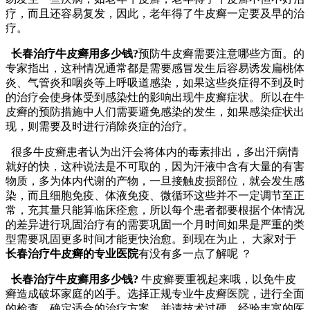
疗，而且还容易复发，因此，老年得了牛皮癣一定要及早的治
疗。
长春治疗牛皮癣用多少钱?
预防牛皮癣需要注意哪些方面。的
专家指出，这种情况通常都是需要感冒发生后容易诱发扁桃体
炎、气管炎和咽炎等上呼吸道感染，如果这些炎症得不到及时
的治疗会使身体受到感染灶的影响出现牛皮癣症状。所以在牛
皮癣的预防措施中人们需要避免感染的发生，如果感染症状出
现，则需要及时进行消除炎症的治疗。
很多牛皮癣患者认为出汗会将体内的毒素排出，多出汗病情
就好的快，这种说法是不可取的，因为汗液中含有大量的有害
物质，多为体内代谢的产物，一旦接触皮损部位，就会发生感
染，而且细胞免疫、体液免疫、微循环这些并不一定调节至正
常，充其量只能算临床痊愈，所以每个患者都要根据个体情况
的差异进行巩固治疗有的需要巩固一个月时间如果是严重的类
型需要巩固更多时间才能更快治愈。到现在为止， 大家对于
长春治疗牛皮癣的专业医院
有没有多一点了解呢 ？
长春治疗牛皮癣用多少钱?
牛皮癣要重视起来哦，以免牛皮
癣造成破坏家庭的凶手。选择正规专业牛皮癣医院，进行全面
的检查，确定适合的治疗方案，并请技术过硬，经验丰富的医