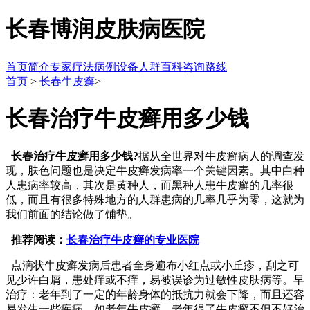
长春博润皮肤病医院
首页
简介
专家
疗法
病例
设备
人群
百科
咨询
路线
首页
>
长春牛皮癣
>
长春治疗牛皮癣用多少钱
长春治疗牛皮癣用多少钱?
据从全世界对牛皮癣病人的调查发
现，肤色问题也是决定牛皮癣发病率一个关键因素。其中白种
人患病率较高，其次是黄种人，而黑种人患牛皮癣的几率很
低，而且有很多特殊地方的人群患病的几率几乎为零，这就为
我们前面的结论做了铺垫。
推荐阅读：
长春治疗牛皮癣的专业医院
点滴状牛皮癣发病后患者全身遍布小红点或小丘疹，刮之可
见少许白屑，患处痒或不痒，易被误诊为过敏性皮肤病等。早
治疗：老年到了一定的年龄身体的抵抗力就会下降，而且还容
易发生一些疾病，如老年牛皮癣，老年得了牛皮癣不但不好治