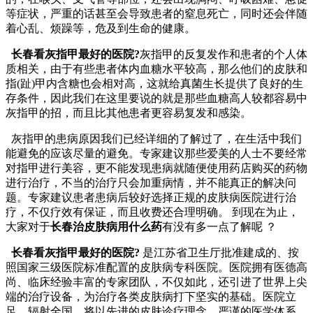
等症状，严重的话甚至会导致患者的窒息死亡，同时还会伴随
着心乱、烦躁等，危及到生命的健康。
长春看灰指甲最好的医院?
灰指甲的反复发作和患者的个人体
质相关，由于有些患者体内血糖水平较高，那么他们的皮肤和
指(趾)甲内含糖也会相对高，这就给真菌生长提供了良好的生
存条件，因此我们在这里要说的就是那些血糖高人较都容易中
灰指甲的招，而且比其他患者更容易复发和感染。
灰指甲的患病原因我们已经详细的了解过了，在生活中我们
能避免的应该尽量的避免。专家建议那些爱美的人士不要经常
对指甲进行美容，更不能发现患病就随便使用药店购买的药物
进行治疗，不当的治疗只会加重病情，并不能真正的解决问
题。专家建议患者患病后较好选择正规的皮肤病医院进行治
疗，不仅疗效有保证，而且收费还合理明确。 到现在为止，
大家对于
长春治皮肤病用什么药
有没有多一点了解呢 ？
长春看灰指甲最好的医院?
是江苏省卫生厅批准建成的、按
照国家三级医院标准配置的皮肤病专科医院。医院拥有医德高
尚、临床经验丰富的专家团队，不仅如此，还引进了世界上尖
端的治疗设备，为治疗各类皮肤病打下坚实的基础。医院立
足、辐射全国，将以先进的皮肤诊疗理念、严谨的医学体系、