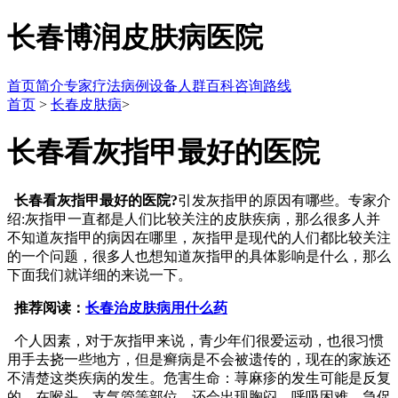
长春博润皮肤病医院
首页
简介
专家
疗法
病例
设备
人群
百科
咨询
路线
首页
>
长春皮肤病
>
长春看灰指甲最好的医院
长春看灰指甲最好的医院?
引发灰指甲的原因有哪些。专家介
绍:灰指甲一直都是人们比较关注的皮肤疾病，那么很多人并
不知道灰指甲的病因在哪里，灰指甲是现代的人们都比较关注
的一个问题，很多人也想知道灰指甲的具体影响是什么，那么
下面我们就详细的来说一下。
推荐阅读：
长春治皮肤病用什么药
个人因素，对于灰指甲来说，青少年们很爱运动，也很习惯
用手去挠一些地方，但是癣病是不会被遗传的，现在的家族还
不清楚这类疾病的发生。危害生命：荨麻疹的发生可能是反复
的，在喉头、支气管等部位，还会出现胸闷、呼吸困难、急促