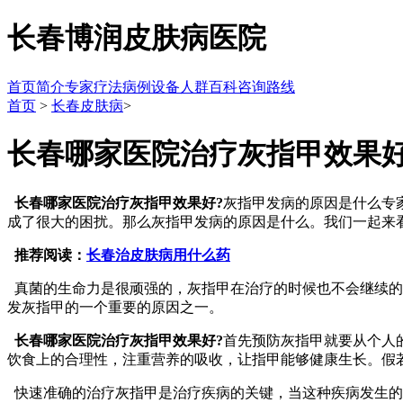
长春博润皮肤病医院
首页
简介
专家
疗法
病例
设备
人群
百科
咨询
路线
首页
>
长春皮肤病
>
长春哪家医院治疗灰指甲效果
长春哪家医院治疗灰指甲效果好?
灰指甲发病的原因是什么专
成了很大的困扰。那么灰指甲发病的原因是什么。我们一起来
推荐阅读：
长春治皮肤病用什么药
真菌的生命力是很顽强的，灰指甲在治疗的时候也不会继续的
发灰指甲的一个重要的原因之一。
长春哪家医院治疗灰指甲效果好?
首先预防灰指甲就要从个人
饮食上的合理性，注重营养的吸收，让指甲能够健康生长。假
快速准确的治疗灰指甲是治疗疾病的关键，当这种疾病发生的