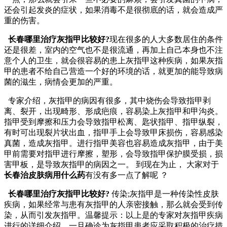
还会引起发炎的症状，如果消毒不是很彻底的话，就会造成严
重的伤害。
长春哪里治疗灰指甲比较好?
现在很多的人大多数居住的条件
还是很差，室内的空气也不是很流通，再加上自己本身也不注
意个人的卫生，就会很容易的患上灰指甲这种疾病，如果灰指
甲的患者不给自己营造一个好的环境的话，就更加的能导致病
菌的滋生，病情会更加的严重。
专家介绍，灰指甲的病因有很多，其中烧伤会导致指甲剥
离、裂开，出现畸形、形成疤痕，容易染上灰指甲和甲沟炎。
指甲受到摩擦和压力会导致指甲松离、匙状指甲、指甲纵裂，
有时可出现裂片状出血，指甲手上会导致甲床损伤，容易感染
真菌，造成灰指甲。进行指甲美容也容易造成灰指甲，由于美
甲前需要对指甲进行摩擦，塑形，会导致指甲保护膜受损，损
害甲板，是导致灰指甲的病因之一。 到现在为止， 大家对于
长春治皮肤病用什么药
有没有多一点了解呢 ？
长春哪里治疗灰指甲比较好?
传染;灰指甲是一种传染性皮肤
疾病，如果经常与患有灰指甲的人亲密接触，那么就会受到传
染，从而引发灰指甲。温馨提示：以上是的专家对灰指甲疾病
进行的详细介绍，一旦确诊为灰指甲患者应采取积极的治疗措