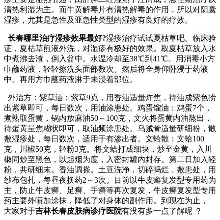
清热利湿为主。而牛黄解毒片有清热解毒的作用，所以对阴囊
湿疹，尤其是急性及亚急性类型的湿疹有良好的疗效。
长春哪里治疗湿疹效果最好?
湿疹治疗试试夏枯草吧。临床验
证，夏枯草煎液外洗，对湿疹有极好的效果。取夏枯草放入水
中煮沸去渣，倒入盆中。水温冷却至38℃到41℃。用消毒小方
巾蘸药液，轻轻擦洗头面部数次。然后将全身仰卧浸于药液
中。再用方巾蘸药液淋于未浸着部位。
外治方：紫草油：紫草9克，用香油适量炸焦，待油成紫色捞
出紫草即可，每日数次，用油涂患处。鸡蛋馏油：鸡蛋7个，
煮熟取蛋黄，锅内放麻油50～100克，文火将蛋黄内油熬出，
待蛋黄呈焦糊状即可，取油频涂患处。乌贼骨适量研细粉，散
敷湿疹处，每日数次，适用于有渗出者。文蛤散：文蛤100
克，川椒50克，轻粉3克。将文蛤打成细块，炒至金黄，入川
椒同炒至黑色，以起烟为度，入密封罐内封存。第二日加入轻
粉，共研细末。香油调搽。土豆洗净，切碎捣烂，敷患处，用
纱布包扎，每昼夜换药2～3次。目前以牛皮癣复发型专用药为
主，防止牛皮癣、足癣、手癣等再次复发，牛皮癣复发型专用
药主要外喷加涂抹，降低了对身体的副作用。到现在为止，
大家对于
吉林长春皮肤病诊疗医院
有没有多一点了解呢 ？