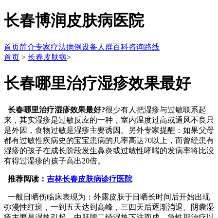
长春博润皮肤病医院
首页
简介
专家
疗法
病例
设备
人群
百科
咨询
路线
首页
>
长春皮肤病
>
长春哪里治疗湿疹效果最好
长春哪里治疗湿疹效果最好?
很少有人把湿疹与过敏联系起
来，其实湿疹是过敏反应的一种，室内温度过高或通风不良只
是外因，食物过敏是湿疹主要诱因。另外专家提醒：如果父母
都有过敏性疾病史的宝宝患病的几率高达70以上，而曾经患有
湿疹的孩子在成长阶段发生鼻炎或过敏性哮喘的发病率将比没
有得过湿疹的孩子高出20倍。
推荐阅读：
吉林长春皮肤病诊疗医院
一般日晒伤临床表现为：外露皮肤于日晒长时间后开始出现
弥漫性红斑，一到五天达到高峰，三四天后逐渐消退。阴囊湿
疹主要是湿热引起，由肝脾二经湿热下注而成，急性期治疗以