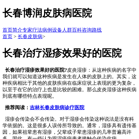
长春博润皮肤病医院
首页
简介
专家
疗法
病例
设备
人群
百科
咨询
路线
首页
>
长春皮肤病
>
长春治疗湿疹效果好的医院
长春治疗湿疹效果好的医院?
皮炎湿疹：从这种疾病的名字中
我们就可以知道这种疾病是发生在人体的皮肤上的。其实，这
种疾病相比于其他的皮肤疾病在临床症状上表现的更为复杂，
以至于在它的治疗上也是比较的困难。那么皮炎湿疹这种疾病
到底有哪些特点表现呢。
推荐阅读：
吉林长春皮肤病诊疗医院
湿疹会传染会不会传染。对于湿疹会传染这种说法是没有科
学依据的。这是很多人误传所导致的。通常，湿疹具有遗传基
因，如果祖辈患有湿疹，父辈或子辈患湿疹的几率普遍高许
多，因此，有一些认为跟湿疹病患者接触会传染此病。