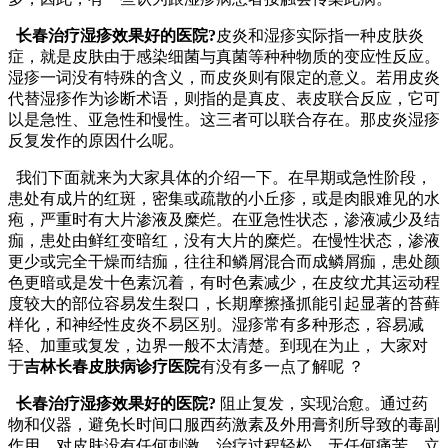
长春治疗湿疹效果好的医院?
皮炎和湿疹实际指一种皮肤炎
症，就是皮肤由于感染细菌与真菌等种种物质的变应性反应。
湿疹一词没有特殊的含义，而皮炎则有限定的意义。若用皮炎
代替湿疹作为诊断术语，则指的是真皮、表皮联合反应，它可
以是急性、亚急性和慢性。这三者可以联合存在。那皮炎湿疹
反复发作的原因什么呢。
我们下面就来为大家具体的介绍一下。在早期或急性阶段，
患处有成片的红斑，密集或疏散的小丘疹，或是肉眼难见的水
疱，严重时有大片渗液及糜烂。在亚急性状态，渗液减少及结
痂，患处由鲜红变暗红，没有大片的糜烂。在慢性状态，渗液
更少或完全干燥而结痂，往往和鳞屑混合而成鳞屑痂，患处颜
色更暗或是发十色素沉着，有时色素减少，在皮纹尤其运动程
度较大的部位容易发生裂口，长期摩擦搔抓能引起显著的苔藓
样化，和神经性皮炎不易区别。湿疹常有多种形态，容易减
轻、加重或复发，边界一般不太清楚。到现在为止， 大家对
于
吉林长春皮肤病诊疗医院
有没有多一点了解呢 ？
长春治疗湿疹效果好的医院?
阻止复发，实现治愈。通过药
物和仪器，避免长时间口服西药激素及外用膏剂所导致的毒副
作用，对皮肤没有任何刺激，治疗过程轻松，无任何痛苦，立