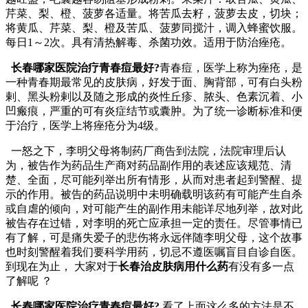
芹菜、梨、橙、菠萝各适量。将苦瓜去籽，菠萝去皮，切块；
将黄瓜、芹菜、梨、橙及苦瓜、菠萝同搅汁，调入蜂蜜饮服。
每日1～2次。具有清热解毒、杀菌功效。适用于防治痤疮。
长春哪家医院治疗青春痘最好?
青春痘，医学上称为痤疮，是
一种青春期最常见的皮肤病，好发于面、胸背部，可有白头粉
剌、黑头粉剌以及随之形成的炎性丘疹、脓头、色素沉着、小
凹瘢痕，严重的可有炎症结节或囊肿。为了统一诊断标准和便
于治疗，医学上将痤疮分为4级。
一怒之下，李明父母将制药厂商告到法院，法院审理后认
为，被告作为药品生产商对药品副作用的表述应该规范、清
楚、全面，尽可能列举出所有情形，从而对患者起到警醒、提
示的作用。被告的药品说明中未明确载明该药有可能产生自杀
或自虐的倾向，对可能产生的副作用未能详尽地列举，故对此
被告存在过错，对李明的死亡应承担一定的责任。尽管事情已
有了解，可是痛失爱子的悲伤将永远伴随李明父母，这个故事
也时刻警醒着我们要科学用药，切忌不遵医嘱盲目自诊自医。
到现在为止， 大家对于
长春治皮肤病用什么药
有没有多一点
了解呢 ？
长春哪家医院治疗青春痘最好?
看了上面这么多的方法是不