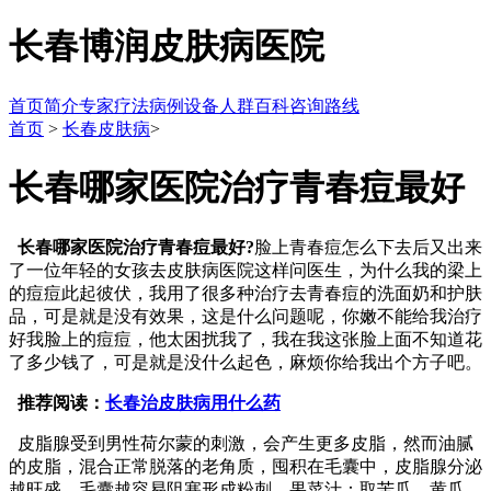
长春博润皮肤病医院
首页
简介
专家
疗法
病例
设备
人群
百科
咨询
路线
首页
>
长春皮肤病
>
长春哪家医院治疗青春痘最好
长春哪家医院治疗青春痘最好?
脸上青春痘怎么下去后又出来
了一位年轻的女孩去皮肤病医院这样问医生，为什么我的梁上
的痘痘此起彼伏，我用了很多种治疗去青春痘的洗面奶和护肤
品，可是就是没有效果，这是什么问题呢，你嫩不能给我治疗
好我脸上的痘痘，他太困扰我了，我在我这张脸上面不知道花
了多少钱了，可是就是没什么起色，麻烦你给我出个方子吧。
推荐阅读：
长春治皮肤病用什么药
皮脂腺受到男性荷尔蒙的刺激，会产生更多皮脂，然而油腻
的皮脂，混合正常脱落的老角质，囤积在毛囊中，皮脂腺分泌
越旺盛，毛囊越容易阻塞形成粉刺。果菜汁：取苦瓜、黄瓜、