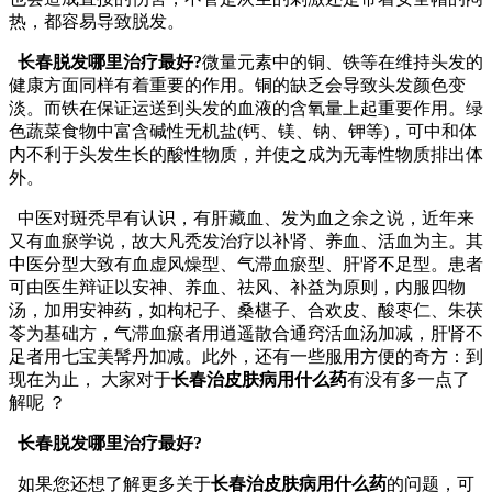
热，都容易导致脱发。
长春脱发哪里治疗最好?
微量元素中的铜、铁等在维持头发的
健康方面同样有着重要的作用。铜的缺乏会导致头发颜色变
淡。而铁在保证运送到头发的血液的含氧量上起重要作用。绿
色蔬菜食物中富含碱性无机盐(钙、镁、钠、钾等)，可中和体
内不利于头发生长的酸性物质，并使之成为无毒性物质排出体
外。
中医对斑秃早有认识，有肝藏血、发为血之余之说，近年来
又有血瘀学说，故大凡秃发治疗以补肾、养血、活血为主。其
中医分型大致有血虚风燥型、气滞血瘀型、肝肾不足型。患者
可由医生辩证以安神、养血、祛风、补益为原则，内服四物
汤，加用安神药，如枸杞子、桑椹子、合欢皮、酸枣仁、朱茯
苓为基础方，气滞血瘀者用逍遥散合通窍活血汤加减，肝肾不
足者用七宝美髯丹加减。此外，还有一些服用方便的奇方：到
现在为止， 大家对于
长春治皮肤病用什么药
有没有多一点了
解呢 ？
长春脱发哪里治疗最好?
如果您还想了解更多关于
长春治皮肤病用什么药
的问题，可