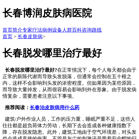
长春博润皮肤病医院
首页
简介
专家
疗法
病例
设备
人群
百科
咨询
路线
首页
>
长春皮肤病
>
长春脱发哪里治疗最好
长春脱发哪里治疗最好?
在正常情况下，每个人每天都会由于
正常的新陈代谢而导致头发脱落，但通常会控制在五十根之
内，这样不会影响到头发的浓密程度。但如果因为某些原因，
而导致大量掉发，从而很容易会影响到外在形象。由于脱发病
情复杂，需要患者注意以下事项。
推荐阅读：
长春治皮肤病用什么药
建筑/户外作业人员，工作的压力重，睡眠严重不足，这些人
往往都是超负荷体力劳动，长期下去会造成各种健康指数下
降，存在脱发隐患。此外，建筑工地由于空气环境差，对头发
也会造成直接的伤害，不管是灰尘的刺激还是带着安全帽的闷