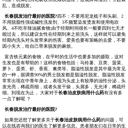
乱，造成脱发。
长春脱发治疗最好的医院?
四不：不要用尼龙梳子和头刷、2
不用脱脂性强或碱性洗发剂、3不频繁染发烫发和使用电吹
风、4不吃辛辣油腻食物;由于经期时间很长一般要四到七天才
能过去，所以建议女性在经期到来之前洗头，这样就可以避免
经期内洗头对头发带来的伤害。爱美也要有策略的去爱，不要
因小失大，给自己带来脱发的麻烦。
富含铁元素的食物，在平时的生活中也要多加的摄取，这对
生发也是有帮助的！这样的食物包括：马铃薯、豆类、菠菜、
萝卜、蛋类、虾、香蕉、禽类等。脂溢性脱发是其中最为常见
的一种，据调查90%的男士脱发都是脂溢性脱发。脂溢性脱发
常常出现在中青年身上，表现为头皮上有较厚的油性分泌，头
发光亮，稀疏而细，或者头发干燥，头屑多，无光泽，稀疏纤
细。到现在为止， 大家对于
长春治皮肤病用什么药
有没有多
一点了解呢 ？
长春脱发治疗最好的医院?
如果您还想了解更多关于
长春治皮肤病用什么药
的问题，可
以在线咨询我们的医生了解更多信息。患者朋友们在日常的生