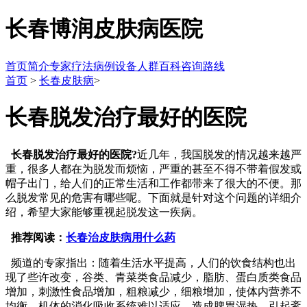
长春博润皮肤病医院
首页
简介
专家
疗法
病例
设备
人群
百科
咨询
路线
首页
>
长春皮肤病
>
长春脱发治疗最好的医院
长春脱发治疗最好的医院?
近几年，我国脱发的情况越来越严
重，很多人都在为脱发而烦恼，严重的甚至不得不带着假发或
帽子出门，给人们的正常生活和工作都带来了很大的不便。那
么脱发常见的危害有哪些呢。下面就是针对这个问题的详细介
绍，希望大家能够重视起脱发这一疾病。
推荐阅读：
长春治皮肤病用什么药
频道的专家指出：随着生活水平提高，人们的饮食结构也出
现了些许改变，谷类、青菜类食品减少，脂肪、蛋白质类食品
增加，刺激性食品增加，粗粮减少，细粮增加，使体内营养不
均衡，机体的消化吸收系统难以适应，造成脾胃湿热，引起紊