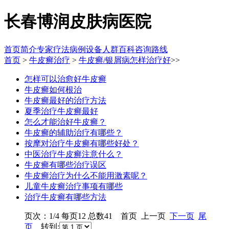
长春博润皮肤病医院
首页
简介
专家
疗法
病例
设备
人群
百科
咨询
路线
首页
>
牛皮癣治疗
>
牛皮癣/银屑病怎样治疗好
>>
怎样可以治愈好牛皮癣
牛皮癣如何根治
牛皮癣最好的治疗方法
夏季治疗牛皮癣最好
怎么才能治好牛皮癣？
牛皮癣的辅助治疗有哪些？
按摩对治疗牛皮癣有哪些好处？
中医治疗牛皮癣注意什么？
牛皮癣有哪些治疗误区
牛皮癣治疗为什么不能用激素呢？
儿童牛皮癣治疗事项有哪些
治疗牛皮癣有哪些方法
页次：1/4 每页12 总数41 首页 上一页
下一页
尾
页
转到: