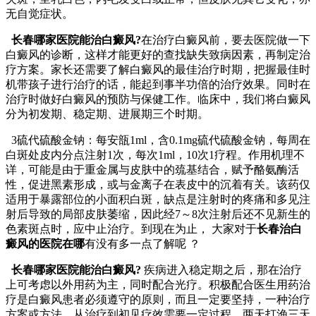
无自觉症状。
长春哪家医院能治白癜风?
在治疗白癜风前，要去医院做一下
白癜风的诊断，这样才能更好的查找缺失致病因素，再制定治
疗方案。家长还需要了解白癜风的最佳治疗时期，把握最佳时
机带孩子进行治疗的话，能起到事半功倍的治疗效果。同时在
治疗时做好白癜风的预防与保健工作。临床中，我们将白癜风
分为初发期、稳定期、进展期三个时期。
3硫代硫酸金钠：每安瓿1ml，含0.1mg硫代硫酸金钠，每周在
白斑处皮内分点注射1次，每次1ml，10次1疗程。作用机理不
详，可能是由于重金属与皮肤中的巯基结合，赋予酪氨酶活
性，促进黑素形成，或与金离子在表皮中的沉着有关。该药仅
适用于暴露部位的小面积白斑，缺点是注射时的疼痛和多见注
射后导致的局部皮肤萎缩，因此经7～8次注射后还不见新生的
色素斑点时，应中止治疗。到现在为止， 大家对于
长春治白
癜风的医院在哪
有没有多一点了解呢 ？
长春哪家医院能治白癜风?
疾病进入稳定期之后，那在治疗
上可考虑以外用药为主，同时配合光疗。积极配合医生用药治
疗是白癜风患者必须遵守的原则，而且一定要坚持，一种治疗
方案或方法，从治疗到初见疗效需要一定过程。两天打渔三天