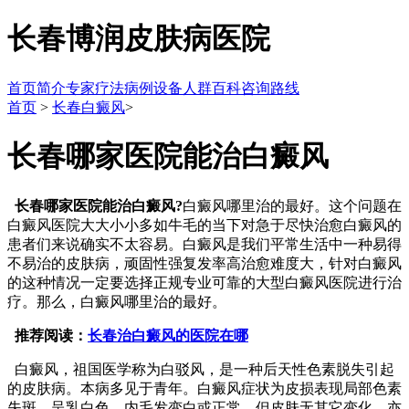
长春博润皮肤病医院
首页
简介
专家
疗法
病例
设备
人群
百科
咨询
路线
首页
>
长春白癜风
>
长春哪家医院能治白癜风
长春哪家医院能治白癜风?
白癜风哪里治的最好。这个问题在
白癜风医院大大小小多如牛毛的当下对急于尽快治愈白癜风的
患者们来说确实不太容易。白癜风是我们平常生活中一种易得
不易治的皮肤病，顽固性强复发率高治愈难度大，针对白癜风
的这种情况一定要选择正规专业可靠的大型白癜风医院进行治
疗。那么，白癜风哪里治的最好。
推荐阅读：
长春治白癜风的医院在哪
白癜风，祖国医学称为白驳风，是一种后天性色素脱失引起
的皮肤病。本病多见于青年。白癜风症状为皮损表现局部色素
失斑，呈乳白色，内毛发变白或正常，但皮肤无其它变化，亦