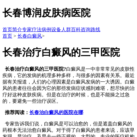
长春博润皮肤病医院
首页
简介
专家
疗法
病例
设备
人群
百科
咨询
路线
首页
>
长春白癜风
>
长春治疗白癜风的三甲医院
长春治疗白癜风的三甲医院?
白癜风是一中非常常见的皮肤性
疾病，它的发病的机理多种多样，与很多的因素有关系。最近
据有关报道，人们的心理因素是白癜风发病的一大诱因。白癜
风的患者往往会因为它的那些发病症状感到难堪，想尽快的治
疗好这种皮肤疾病。但是在治疗的时候，也是不能操之过急
的，要避免一些治疗误区。
推荐阅读：
长春治白癜风的医院在哪
专家告诉我们说，白癜风是可以治愈的，但是遮盖白癜风的
药根本无法治愈白癜风。对于得了白癜风的患者来说，应该早
发现，早治疗，及早去一些正规的、大型的、专业的医疗机构