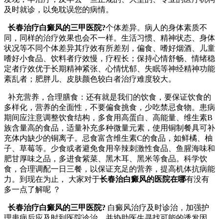
及时就诊，以免耽误您的病情。
长春治疗白癜风的三甲医院?
个体差异。病人的身体素质不
同，同样的治疗效果也会不一样。生活习惯、精神状态、身体
状况等不同个体差异其疗效有所差别，偏食、嗜好烟酒、儿童
嗜好小食品、饮料者疗效慢，疗程长；保持心情舒畅、情绪稳
定者疗效优于长期精神紧张、心情忧郁、失眠等神经精神功能
紊乱者；肥胖儿、皮肤颜色较白者治疗难度较大。
补充营养，合理膳食：还有就是我们的饮食，要保证饮食的
多样化，营养的全面性，不要偏食挑食，少吃禁忌食物。患病
期间应注意调整饮食结构，多食用高蛋白、高能量、维生素B
族含量高的食品，适量补充多种微量元素，使用铜制餐具可补
充体内缺少的铜离子。忌食富含维生素C的食品，如鲜橘、柚
子、草莓等。少食或者避免食用辛辣刺激性食品、鱼腥海味和
肥甘厚味之品，多进食紫菜、黑木耳、黑米等食品。科学饮
食，合理调配一日三餐，以保证充足的营养，提高机体抗病能
力。到现在为止， 大家对于
长春治白癜风的医院在哪
有没有
多一点了解呢 ？
长春治疗白癜风的三甲医院?
白癜风治疗及时诊治，加强护
理患病后应及时到医院诊治，并协助医生寻找可能的诱发因