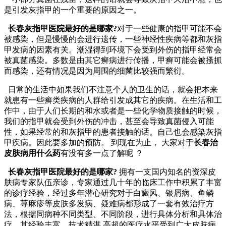
是引发灰指甲的一个重要的原因之一。
长春灰指甲医院最好的是哪家?
对于一些健康的指甲可能不会
被感染，但是慢慢的会进行遗传，一些神经性疾病等都和灰指
甲发病的因素有关。潮湿得到环境下会受到外伤的指甲经常会
被真菌感染。多数是由其它癣病进行传播，甲癣可能会被搔抓
而感染，还有情况是因为周围的细菌比较强而繁衍。
日常的生活中如果我们不注意个人的卫生的话，就会把本来
就患有一些癣类疾病的人群给引发成其它的疾病。在生活和工
作中，由于人们长期的和水或者是一些化学物质接触的时候，
我们的指甲就会受到外伤的冲击，甚至会导致真菌侵入可能
性，如果经常的和灰指甲的患者接触的话。自己也会感染灰指
甲疾病。因此要多加的预防。 到现在为止， 大家对于
长春治
皮肤病用什么药
有没有多一点了解呢 ？
长春灰指甲医院最好的是哪家?
拥有一支国内知名的资深皮
肤病专家队伍亲诊，专家通过几十年的临床工作中积累了丰富
的诊疗经验，经过多年潜心研究对于白癜风、银屑病、鱼鳞
病、荨麻疹等皮肤多发病、疑难病都形成了一套有效治疗方
法，根据同病种不同类型、不同阶段，进行具体分析和具体治
疗，其经验丰富、技术精湛,高超的医疗水平受到广大皮肤病