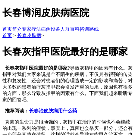
长春博润皮肤病医院
首页
简介
专家
疗法
病例
设备
人群
百科
咨询
路线
首页
>
长春皮肤病
>
长春灰指甲医院最好的是哪家
长春灰指甲医院最好的是哪家?
导致灰指甲的因素有什么。灰
指甲对我们大家来说是个不陌生的疾病，不仅具有很强的传染
性和复发性，还会对患者们的心理造成一定的影响和痛苦，对
大多数的患者治疗灰指甲都会引发严重的后果，原因也有很多
的方面，那么导致灰指甲的因素有什么。下面我们起来听听专
家的回答吧。
推荐阅读：
长春治皮肤病用什么药
真菌的生命力是很顽强的，灰指甲在治疗的时候也不会继续
的出现一系列的症状，事实上，真菌也会杀灭一部分，还会有
一小部分真菌在残留，这样的话就会导致灰指甲久治不愈，也