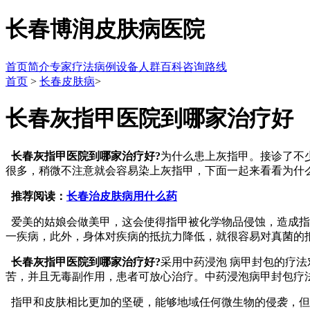
长春博润皮肤病医院
首页
简介
专家
疗法
病例
设备
人群
百科
咨询
路线
首页
>
长春皮肤病
>
长春灰指甲医院到哪家治疗好
长春灰指甲医院到哪家治疗好?
为什么患上灰指甲。接诊了不
很多，稍微不注意就会容易染上灰指甲，下面一起来看看为什
推荐阅读：
长春治皮肤病用什么药
爱美的姑娘会做美甲，这会使得指甲被化学物品侵蚀，造成指
一疾病，此外，身体对疾病的抵抗力降低，就很容易对真菌的
长春灰指甲医院到哪家治疗好?
采用中药浸泡 病甲封包的疗
苦，并且无毒副作用，患者可放心治疗。中药浸泡病甲封包疗
指甲和皮肤相比更加的坚硬，能够地域任何微生物的侵袭，但