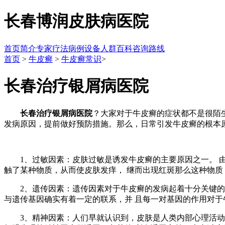
长春博润皮肤病医院
首页
简介
专家
疗法
病例
设备
人群
百科
咨询
路线
首页
>
牛皮癣
>
牛皮癣常识
>
长春治疗银屑病医院
长春治疗银屑病医院
？大家对于牛皮癣的症状都不是很陌
发病原因，提前做好预防措施。那么，日常引发牛皮癣的根本
1、过敏因素：皮肤过敏是诱发牛皮癣的主要原因之一。 由
触了某种物质，从而使皮肤发痒， 继而出现红斑那么这种物质
2、遗传因素：遗传因素对于牛皮癣的发病起着十分关键的因
与遗传基因确实有着一定的联系，并 且每一对基因的作用对
3、精神因素：人们早就认识到，皮肤是人类内部心理活动的