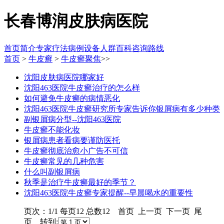
长春博润皮肤病医院
首页
简介
专家
疗法
病例
设备
人群
百科
咨询
路线
首页
>
牛皮癣
>
牛皮癣聚焦
>>
沈阳皮肤病医院哪家好
沈阳463医院牛皮癣治疗的怎么样
如何避免牛皮癣的病情恶化
沈阳463医院牛皮癣研究所专家告诉你银屑病有多少种类
副银屑病分型--沈阳463医院
牛皮癣不能化妆
银屑病患者看病要谨防医托
牛皮癣彻底治愈小广告不可信
牛皮癣常见的几种危害
什么叫副银屑病
秋季是治疗牛皮癣最好的季节？
沈阳463医院牛皮癣专家提醒--早晨喝水的重要性
页次：1/1 每页12 总数12 首页 上一页 下一页 尾
页 转到: