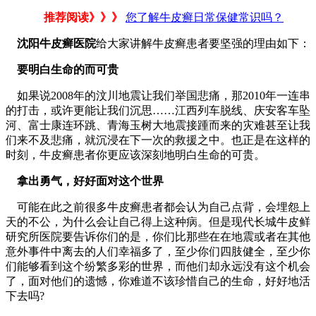
推荐阅读》》》
您了解牛皮癣日常保健常识吗？
沈阳牛皮癣医院
给大家讲解牛皮癣患者要坚强的理由如下：
要明白生命的而可贵
如果说2008年的汶川地震让我们举国悲痛，那2010年一连串
的打击，或许更能让我们沉思……江西列车脱线、庆安客车坠
河、富士康连环跳、青海玉树大地震接踵而来的灾难甚至让我
们来不及悲痛，就沉浸在下一次的救援之中。也正是在这样的
时刻，牛皮癣患者你更应该深刻地明白生命的可贵。
拿出勇气，好好面对这个世界
可能在此之前很多牛皮癣患者都会认为自己点背，会埋怨上
天的不公，为什么会让自己得上这种病。但是现代长城牛皮鲜
研究所医院要告诉你们的是，你们比那些在在地震或者在其他
意外事件中离去的人们幸福多了，至少你们四肢健全，至少你
们能够看到这个纷繁多彩的世界，而他们却永远没有这个机会
了，面对他们的遗憾，你难道不该珍惜自己的生命，好好地活
下去吗?