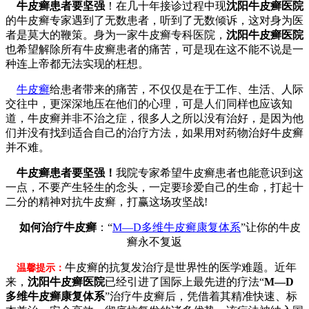
牛皮癣患者要坚强
！在几十年接诊过程中现
沈阳牛皮癣医院
的牛皮癣专家遇到了无数患者，听到了无数倾诉，这对身为医
者是莫大的鞭策。身为一家牛皮癣专科医院，
沈阳牛皮癣医院
也希望解除所有牛皮癣患者的痛苦，可是现在这不能不说是一
种连上帝都无法实现的枉想。
牛皮癣
给患者带来的痛苦，不仅仅是在于工作、生活、人际
交往中，更深深地压在他们的心理，可是人们同样也应该知
道，牛皮癣并非不治之症，很多人之所以没有治好，是因为他
们并没有找到适合自己的治疗方法，如果用对药物治好牛皮癣
并不难。
牛皮癣患者要坚强！
我院专家希望牛皮癣患者也能意识到这
一点，不要产生轻生的念头，一定要珍爱自己的生命，打起十
二分的精神对抗牛皮癣，打赢这场攻坚战!
如何治疗牛皮癣
：“
M—D多维牛皮癣康复体系
”让你的牛皮
癣永不复返
牛皮癣的抗复发治疗是世界性的医学难题。近年
温馨提示：
来，
沈阳牛皮癣医院
已经引进了国际上最先进的疗法“
M—D
多维牛皮癣康复体系
”治疗牛皮癣后，凭借着其精准快速、标