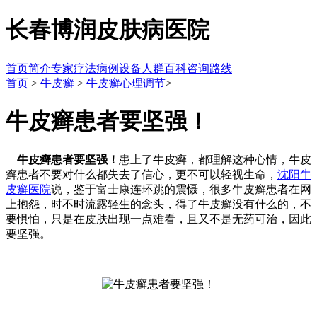
长春博润皮肤病医院
首页
简介
专家
疗法
病例
设备
人群
百科
咨询
路线
首页
>
牛皮癣
>
牛皮癣心理调节
>
牛皮癣患者要坚强！
牛皮癣患者要坚强！
患上了牛皮癣，都理解这种心情，牛皮
癣患者不要对什么都失去了信心，更不可以轻视生命，
沈阳牛
皮癣医院
说，鉴于富士康连环跳的震慑，很多牛皮癣患者在网
上抱怨，时不时流露轻生的念头，得了牛皮癣没有什么的，不
要惧怕，只是在皮肤出现一点难看，且又不是无药可治，因此
要坚强。