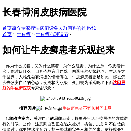
长春博润皮肤病医院
首页
简介
专家
疗法
病例
设备
人群
百科
咨询
路线
首页
>
牛皮癣
>
牛皮癣心理调节
>
如何让牛皮癣患者乐观起来
你为什么哭着，又为什么笑着，为什么沮丧，为什么乐，你想着什
么，你讨厌什么，日月依然东升西落，四季依然交替轮回。生活在大
千世界，人难免会有消极的情绪存在，牛皮癣患者更是如此，那么怎
么去改变自己的心态，变消极为积极，变沮丧为乐观呢？下面
沈阳最
好的牛皮癣医院
专家告诉您：
推荐阅读
牛皮癣患者不宜长时间上网
1.转移注意力。
关注自己的思想动态，特别是生活不按照你的方式进
行的时候。当你一注意到自己正在陷入挫折、痛苦、悲伤和不自信的
情绪时，你要转移注意力，想一些其他完全不相关的事。这样就会打