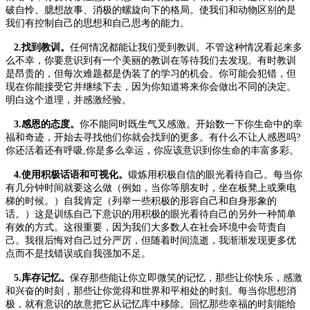
破自怜、臆想故事、消极的螺旋向下的格局。使我们和动物区别的是
我们有控制自己的思想和自己思考的能力。
2.找到教训。
任何情况都能让我们受到教训。不管这种情况看起来多
么不幸，你要意识到有一个美丽的教训在等待我们去发现。有时教训
是昂贵的，但每次难题都是伪装了的学习的机会。你可能会犯错，但
现在你能接受它并继续下去，因为你知道将来你会做出不同的决定。
明白这个道理，并感激经验。
3.感恩的态度。
你不能同时既生气又感激。开始数一下你生命中的幸
福和奇迹，开始去寻找他们你就会找到的更多。有什么不让人感恩吗?
你还活着还有呼吸,你是多么幸运，你应该意识到你生命的丰富多彩。
4.使用积极话语和可视化。
锻炼用积极自信的眼光看待自己。每当你
有几分钟时间就要这么做（例如，当你等朋友时，坐在板凳上或乘电
梯的时候。）自我肯定（列举一些积极的形容自己和自身形象的
话。）这是训练自己下意识的用积极的眼光看待自己的另外一种简单
有效的方式。这很重要，因为我们大多数人在社会环境中会苛责自
己。我很后悔对自己过分严厉，但随着时间流逝，我渐渐发现更多优
点而不是找错误或自我强加不足。
5.库存记忆。
保存那些能让你立即微笑的记忆，那些让你快乐，感激
和兴奋的时刻，那些让你觉得和世界和平相处的时刻。每当你思想消
极，就有意识的故意把它从记忆库中移除。回忆那些幸福的时刻能给