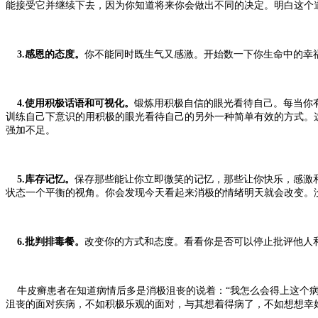
能接受它并继续下去，因为你知道将来你会做出不同的决定。明白这个
3.感恩的态度。
你不能同时既生气又感激。开始数一下你生命中的幸福
4.使用积极话语和可视化。
锻炼用积极自信的眼光看待自己。每当你
训练自己下意识的用积极的眼光看待自己的另外一种简单有效的方式。
强加不足。
5.库存记忆。
保存那些能让你立即微笑的记忆，那些让你快乐，感激
状态一个平衡的视角。你会发现今天看起来消极的情绪明天就会改变。
6.批判排毒餐。
改变你的方式和态度。看看你是否可以停止批评他人
牛皮癣患者在知道病情后多是消极沮丧的说着：“我怎么会得上这个病
沮丧的面对疾病，不如积极乐观的面对，与其想着得病了，不如想想幸