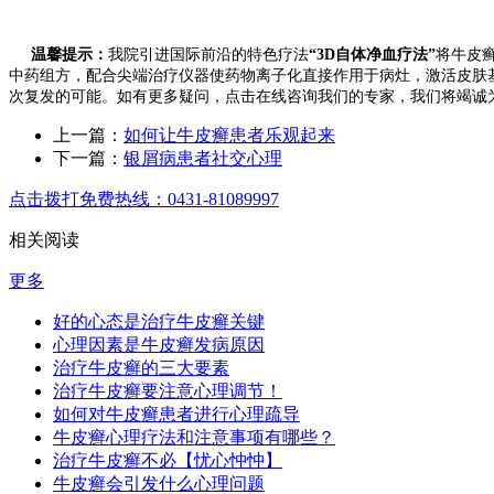
温馨提示：
我院引进国际前沿的特色疗法
“3D自体净血疗法”
将牛皮
中药组方，配合尖端治疗仪器使药物离子化直接作用于病灶，激活皮肤
次复发的可能。如有更多疑问，点击在线咨询我们的专家，我们将竭诚
上一篇：
如何让牛皮癣患者乐观起来
下一篇：
银屑病患者社交心理
点击拨打免费热线：0431-81089997
相关阅读
更多
好的心态是治疗牛皮癣关键
心理因素是牛皮癣发病原因
治疗牛皮癣的三大要素
治疗牛皮癣要注意心理调节！
如何对牛皮癣患者进行心理疏导
牛皮癣心理疗法和注意事项有哪些？
治疗牛皮癣不必【忧心忡忡】
牛皮癣会引发什么心理问题