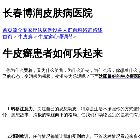
长春博润皮肤病医院
首页
简介
专家
疗法
病例
设备
人群
百科
咨询
路线
首页
>
牛皮癣
>
牛皮癣心理调节
>
牛皮癣患者如何乐起来
你为什么哭着，又为什么笑着，为什么沮丧，为什么乐，你想着什么，
己的心态，变消极为积极，变沮丧为乐观呢？下面
沈阳最好的牛皮癣医
1.转移注意力。
关注自己的思想动态，特别是生活不按照你的方式进
怜、臆想故事、消极的螺旋向下的格局。使我们和动物区别的是我们有
2.找到教训。
任何情况都能让我们受到教训。不管这种情况看起来多