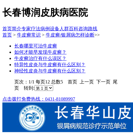
长春博润皮肤病医院
首页
简介
专家
疗法
病例
设备
人群
百科
咨询
路线
首页
>
牛皮癣常识
>
牛皮癣/银屑病怎样诊断
>>
长春哪里可治牛皮癣
如何才能早发现牛皮癣？
牛皮癣治疗有什么误区？
特异性皮炎与牛皮癣有什么区别？
神经性皮炎与牛皮癣有什么区别？
页次：1/1 每页12 总数5 首页 上一页 下一页 尾
页 转到:
点击拨打免费热线：0431-81089997