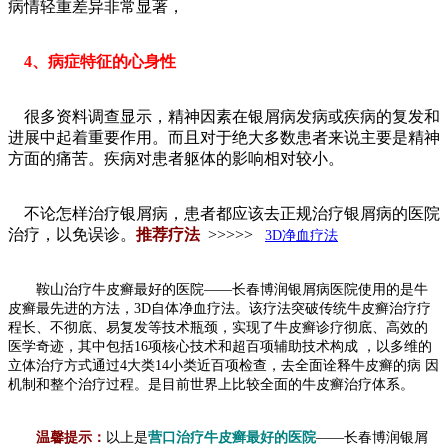
病情轻重差异非常显著，
4、病症特征的心身性
很多资料调查显示，精神因素在银屑病发病或疾病的复发和
进展中起着重要作用。而且对于绝大多数患者来说主要是精神
方面的痛苦。疾病对患者躯体的影响相对较小。
不论怎样治疗银屑病，患者都应该去正规治疗银屑病的医院
治疗，以免误诊。
推荐疗法
>>>>>
3D净血疗法
鞍山治疗牛皮癣最好的医院——长春博润银屑病医院使用的是牛
皮癣最先进的方法，3D自体净血疗法。该疗法突破传统牛皮癣治疗疗
程长、不彻底、易复发等技术瓶颈，实现了牛皮癣诊疗彻底、高效的
医学奇迹，其中包括16项核心技术和超百项辅助技术构成 ，以多维的
立体治疗方式通过4大类14小类近百项检查，去全面诠释牛皮癣的病 因
机制和整个治疗过程。是目前世界上比较全面的牛皮癣治疗体系。
温馨提示：
以上是
营口治疗牛皮癣最好的医院
——长春博润银屑