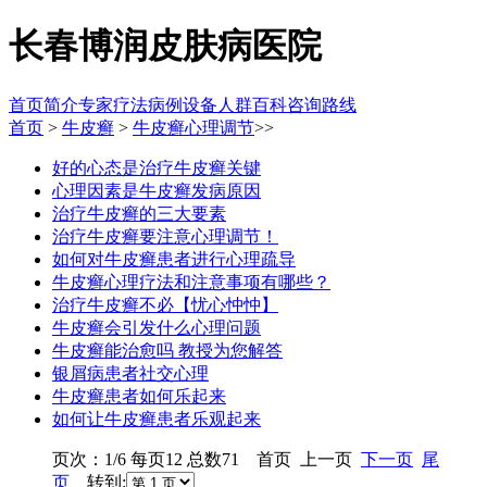
长春博润皮肤病医院
首页
简介
专家
疗法
病例
设备
人群
百科
咨询
路线
首页
>
牛皮癣
>
牛皮癣心理调节
>>
好的心态是治疗牛皮癣关键
心理因素是牛皮癣发病原因
治疗牛皮癣的三大要素
治疗牛皮癣要注意心理调节！
如何对牛皮癣患者进行心理疏导
牛皮癣心理疗法和注意事项有哪些？
治疗牛皮癣不必【忧心忡忡】
牛皮癣会引发什么心理问题
牛皮癣能治愈吗 教授为您解答
银屑病患者社交心理
牛皮癣患者如何乐起来
如何让牛皮癣患者乐观起来
页次：1/6 每页12 总数71 首页 上一页
下一页
尾
页
转到: