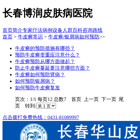
长春博润皮肤病医院
首页
简介
专家
疗法
病例
设备
人群
百科
咨询
路线
首页
>
牛皮癣常识
>
牛皮癣/银屑病如何预防
>>
牛皮癣的预防措施有哪些？
预防牛皮癣变重应注意什么？
牛皮癣预防从哪方面做起？
防止牛皮癣蔓延要注意哪些方面？
牛皮癣如何预防肾病？
如何预防银屑病？
如何预防牛皮癣复发
页次：1/1 每页12 总数7 首页 上一页 下一页 尾
页 转到:
点击拨打免费热线：0431-81089997